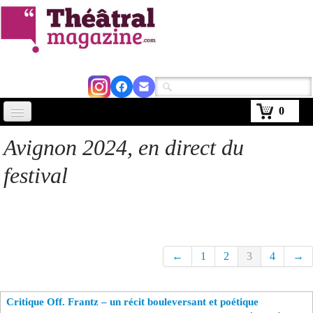
0
Accueil
Avignon 2024, en direct du
Actus
festival
Avignon 2026
Critiques
Agenda
←
1
2
3
4
→
Kiosque
Critique Off. Frantz – un récit bouleversant et poétique
Abonnement
▼