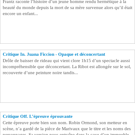
Frantz raconte l’histoire d’un jeune homme rendu hermétique à la
beauté du monde depuis la mort de sa mère survenue alors qu’il était
Se connecter
encore un enfant...
Critique In. Juana Ficcion - Opaque et déconcertant
Drôle de baisser de rideau qui vient clore 1h15 d’un spectacle aussi
incompréhensible que déconcertant. La Ribot est allongée sur le sol,
recouverte d’une peinture noire tandis...
Critique Off. L’épreuve éprouvante
Cette épreuve porte bien son nom. Robin Ormond, son metteur en
scène, n’a gardé de la pièce de Marivaux que le titre et les noms des
personnages. Sa version nous entraîne dans la cave d’un immeuble