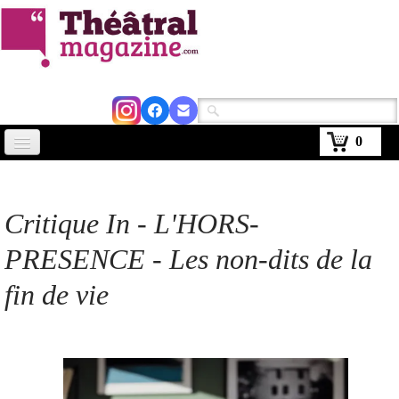
0
Accueil
Actus
Critique In - L'HORS-
Avignon 2026
PRESENCE - Les non-dits de la
Critiques
fin de vie
Agenda
Kiosque
Abonnement
▼