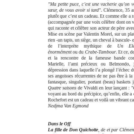
"Ma petite puce, c’est une vacherie qu’on vo
sœur, de vous avoir si tard"
. Clémence, 35 a
plutôt que c’est un cadeau. Et comme elle a ra
(accompagnée par une voix célèbre dont on vo
qui raconte et célèbre son acteur de père ave
Mise en scène par Valentin Morel, sur un plate
rien -un tapis, un siège, un cheval à bascule- e
de l’interprète mythique de
Un Elé
énormément
ou du
Crabe-Tambour
. Et ce, 
et la rencontre de la fameuse bande co
Marielle, l’ami précieux ou Belmondo, 
dépression dans laquelle l’a plongé l’échec 
ses angoisses récurrentes de ne pas être à la
fantasque, singulier, portant (beau) baskets 
Quatre saisons
de Vivaldi en leur lançant :
"
voyant au bord du précipice, qu’enfin, elle a
Rochefort est un cadeau et voilà un vibrant cad
Nedjma Van Egmond
Dans le Off
La fille de Don Quichotte
, de et par Clémen