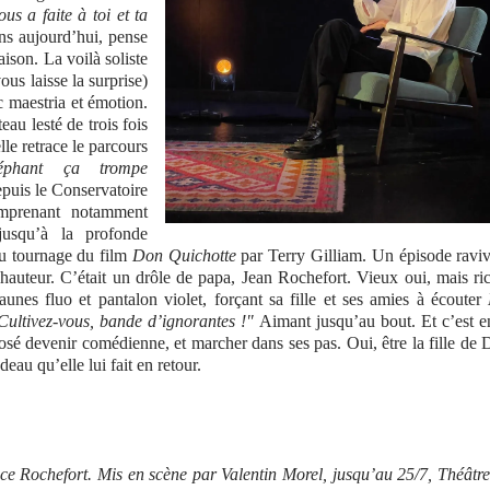
us a faite à toi et ta
ns aujourd’hui, pense
ison. La voilà soliste
us laisse la surprise)
c maestria et émotion.
au lesté de trois fois
lle retrace le parcours
phant ça trompe
depuis le Conservatoire
mprenant notamment
jusqu’à la profonde
du tournage du film
Don Quichotte
par Terry Gilliam. Un épisode ravi
 hauteur. C’était un drôle de papa, Jean Rochefort. Vieux oui, mais ri
jaunes fluo et pantalon violet, forçant sa fille et ses amies à écouter
Cultivez-vous, bande d’ignorantes !"
Aimant jusqu’au bout. Et c’est e
 osé devenir comédienne, et marcher dans ses pas. Oui, être la fille de
eau qu’elle lui fait en retour.
ce Rochefort. Mis en scène par Valentin Morel, jusqu’au 25/7, Théâtr