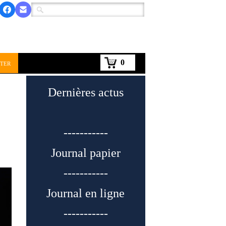
0
ter
Dernières actus
-----------
Journal papier
-----------
Journal en ligne
-----------