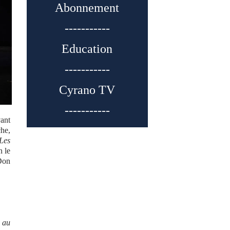
Abonnement
-----------
Education
-----------
Cyrano TV
-----------
vant
che,
Les
n le
 Don
e au