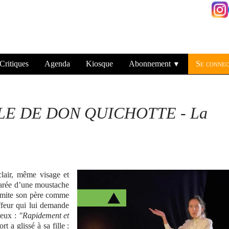
Critiques
Agenda
Kiosque
Abonnement
Se connec
▼
FILLE DE DON QUICHOTTE - La
lair, même visage et
parée d’une moustache
e imite son père comme
iffeur qui lui demande
veux :
"Rapidement et
 a glissé à sa fille :