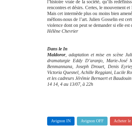
l’histoire vraie de la société, qu’ils redéf
rencontres et désirs. Certes, le mouvement et 
Mais cet intermède plus ou moins bien amené n’
méfions-nous de l’art. Julien Gosselin est cer
violence dont on peut se demander si elle est c
Hélène Chevrier
Dans le In
Maldoror
, adaptation et mise en scène Jul
dramaturgie Eddy D’aranjo, Marie-José Ma
Benmannana, Joseph Drouet, Denis Eyriey
Victoria Quesnel, Achille Reggiani, Lucile 
et les cadreurs Jérémie Bernaert et Baudoui
14 14, 4 au 13/07, à 22h
Avignon IN
Avignon OFF
Acheter le