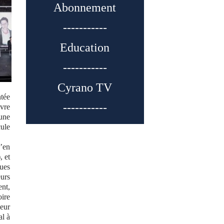
Abonnement
-----------
Education
-----------
Cyrano TV
ntée
-----------
uvre
eune
cule
n’en
, et
gues
eurs
ent,
oire
leur
al à