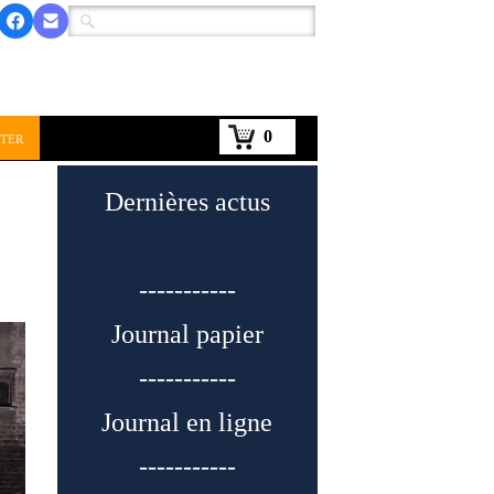
0
ter
Dernières actus
-----------
Journal papier
-----------
Journal en ligne
-----------