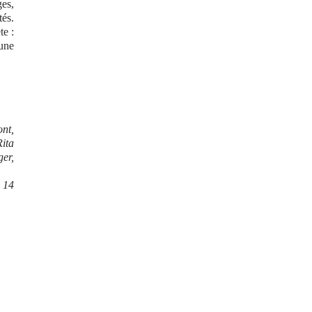
ges,
tés.
te :
 une
nt,
ita
er,
0 14