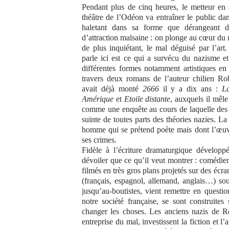
Pendant plus de cinq heures, le metteur en 
théâtre de l’Odéon va entraîner le public da
haletant dans sa forme que dérangeant da
d’attraction malsaine : on plonge au cœur du m
de plus inquiétant, le mal déguisé par l’art
parle ici est ce qui a survécu du nazisme et
différentes formes notamment artistiques e
travers deux romans de l’auteur chilien Ro
avait déjà monté
2666
il y a dix ans :
La
Amérique
et
Etoile distante
, auxquels il mêle
comme une enquête au cours de laquelle des j
suinte de toutes parts des théories nazies. La
homme qui se prétend poète mais dont l’œuvre
ses crimes.
Fidèle à l’écriture dramaturgique développ
dévoiler que ce qu’il veut montrer : comédien
filmés en très gros plans projetés sur des écr
(français, espagnol, allemand, anglais…) sous 
jusqu’au-boutistes, vient remettre en questio
notre société française, se sont construites
changer les choses. Les anciens nazis de Ro
entreprise du mal, investissent la fiction et l