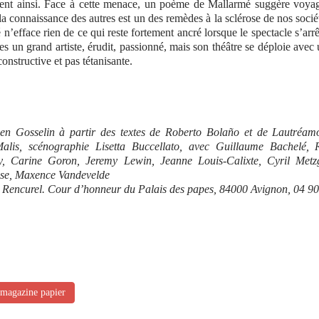
inissent ainsi. Face à cette menace, un poème de Mallarmé suggère voya
la connaissance des autres est un des remèdes à la sclérose de nos socié
efface rien de ce qui reste fortement ancré lorsque le spectacle s’arrê
tes un grand artiste, érudit, passionné, mais son théâtre se déploie avec
onstructive et pas tétanisante.
ien Gosselin à partir des textes de Roberto Bolaño et de Lautréamo
lis, scénographie Lisetta Buccellato, avec Guillaume Bachelé, R
, Carine Goron, Jeremy Lewin, Jeanne Louis-Calixte, Cyril Metzg
Rose, Maxence Vandevelde
n Rencurel. Cour d’honneur du Palais des papes, 84000 Avignon, 04 9
 magazine papier