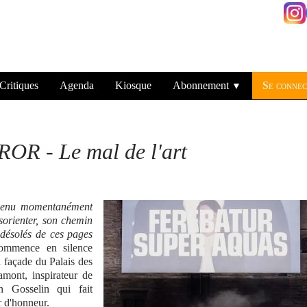
Critiques
Agenda
Kiosque
Abonnement
Se connec
▼
OR - Le mal de l'art
devenu momentanément
ésorienter, son chemin
 désolés de ces pages
mmence en silence
 façade du Palais des
mont, inspirateur de
n Gosselin qui fait
r d'honneur.