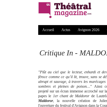
Accueil
Actus
Avignon 2026
Critique In - MALDOR
"Plût au ciel que le lecteur, enhardi et 
féroce comme ce qu’il lit, trouve, sans se d
abrupt et sauvage, à travers les marécages
sombres et pleines de poison…"
Ainsi co
projeté sur un écran immense accroché sur la
papes le
1er chant de Maldoror
de Lautréa
Maldoror
, la nouvelle création de Julie
l'ouverture du festival d'Avignon dans la Cou