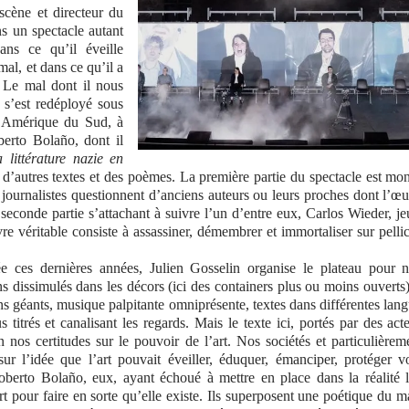
scène et directeur du
ns un spectacle autant
ns ce qu’il éveille
al, et dans ce qu’il a
. Le mal dont il nous
 s’est redéployé sous
n Amérique du Sud, à
berto Bolaño, dont il
 littérature nazie en
 d’autres textes et des poèmes. La première partie du spectacle est mo
ournalistes questionnent d’anciens auteurs ou leurs proches dont l’œ
 seconde partie s’attachant à suivre l’un d’entre eux, Carlos Wieder, j
 véritable consiste à assassiner, démembrer et immortaliser sur pelli
ée ces dernières années, Julien Gosselin organise le plateau pour 
s dissimulés dans les décors (ici des containers plus ou moins ouverts)
ans géants, musique palpitante omniprésente, textes dans différentes lan
titrés et canalisant les regards. Mais le texte ici, portés par des act
n nos certitudes sur le pouvoir de l’art. Nos sociétés et particulièrem
 sur l’idée que l’art pouvait éveiller, éduquer, émanciper, protéger v
berto Bolaño, eux, ayant échoué à mettre en place dans la réalité 
’art pour faire en sorte qu’elle existe. Ils superposent une poétique du m