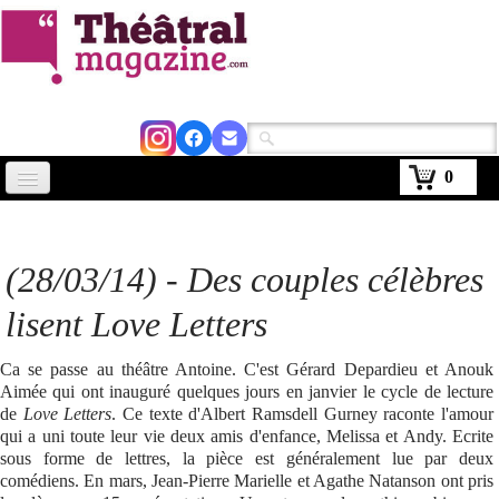
0
Accueil
Actus
(28/03/14) - Des couples célèbres
Avignon 2026
lisent
Love Letters
Critiques
Ca se passe au théâtre Antoine. C'est Gérard Depardieu et Anouk
Aimée qui ont inauguré quelques jours en janvier le cycle de lecture
Agenda
de
Love Letters
. Ce texte d'Albert Ramsdell Gurney raconte l'amour
qui a uni toute leur vie deux amis d'enfance, Melissa et Andy. Ecrite
Kiosque
sous forme de lettres, la pièce est généralement lue par deux
comédiens. En mars, Jean-Pierre Marielle et Agathe Natanson ont pris
Abonnement
▼