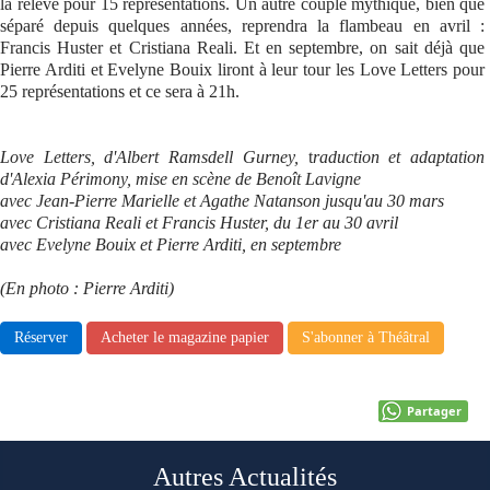
la relève pour 15 représentations. Un autre couple mythique, bien que
séparé depuis quelques années, reprendra la flambeau en avril :
Se connecter
Francis Huster et Cristiana Reali. Et en septembre, on sait déjà que
Pierre Arditi et Evelyne Bouix liront à leur tour les Love Letters pour
25 représentations et ce sera à 21h.
Love Letters, d'Albert Ramsdell Gurney,
t
raduction et adaptation
d'Alexia Périmony, mise en scène de Benoît Lavigne
avec Jean-Pierre Marielle et Agathe Natanson jusqu'au 30 mars
avec
Cristiana Reali et Francis Huster, du 1er au 30 avril
avec Evelyne Bouix et Pierre Arditi, en septembre
(En photo : Pierre Arditi)
Réserver
Acheter le magazine papier
S'abonner à Théâtral
Partager
Autres Actualités