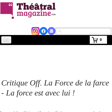
0
Accueil
Actus
Avignon 2026
Critiques
Critique Off. La Force de la farce
Agenda
- La force est avec lui !
Kiosque
Abonnement
▼