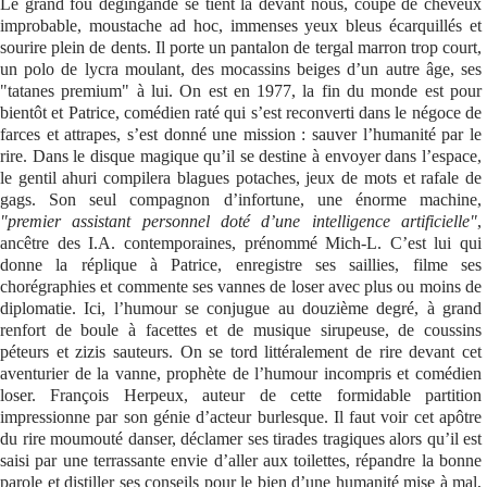
Le grand fou dégingandé se tient là devant nous, coupe de cheveux
improbable, moustache ad hoc, immenses yeux bleus écarquillés et
Se connecter
sourire plein de dents. Il porte un pantalon de tergal marron trop court,
un polo de lycra moulant, des mocassins beiges d’un autre âge, ses
"tatanes premium" à lui. On est en 1977, la fin du monde est pour
bientôt et Patrice, comédien raté qui s’est reconverti dans le négoce de
farces et attrapes, s’est donné une mission : sauver l’humanité par le
rire. Dans le disque magique qu’il se destine à envoyer dans l’espace,
le gentil ahuri compilera blagues potaches, jeux de mots et rafale de
gags. Son seul compagnon d’infortune, une énorme machine,
"premier assistant personnel doté d’une intelligence artificielle"
,
ancêtre des I.A. contemporaines, prénommé Mich-L. C’est lui qui
donne la réplique à Patrice, enregistre ses saillies, filme ses
chorégraphies et commente ses vannes de loser avec plus ou moins de
diplomatie. Ici, l’humour se conjugue au douzième degré, à grand
renfort de boule à facettes et de musique sirupeuse, de coussins
péteurs et zizis sauteurs. On se tord littéralement de rire devant cet
aventurier de la vanne, prophète de l’humour incompris et comédien
loser. François Herpeux, auteur de cette formidable partition
impressionne par son génie d’acteur burlesque. Il faut voir cet apôtre
du rire moumouté danser, déclamer ses tirades tragiques alors qu’il est
saisi par une terrassante envie d’aller aux toilettes, répandre la bonne
parole et distiller ses conseils pour le bien d’une humanité mise à mal,