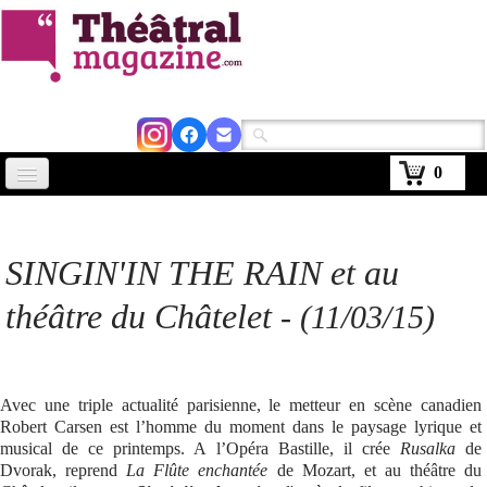
0
Accueil
Actus
SINGIN'IN THE RAIN
et au
Avignon 2026
théâtre du Châtelet
-
(11/03/15)
Critiques
Agenda
Avec une triple actualité parisienne, le metteur en scène canadien
Robert Carsen est l’homme du moment dans le paysage lyrique et
Kiosque
musical de ce printemps. A l’Opéra Bastille, il crée
Rusalka
de
Dvorak, reprend
La Flûte enchantée
de Mozart, et au théâtre du
Abonnement
▼