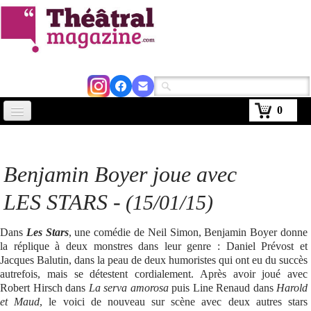
0
Accueil
Actus
Benjamin Boyer joue avec
Avignon 2026
LES STARS -
(15/01/15)
Critiques
Dans
Les Stars
, une comédie de Neil Simon, Benjamin Boyer donne
Agenda
la réplique à deux monstres dans leur genre : Daniel Prévost et
Jacques Balutin, dans la peau de deux humoristes qui ont eu du succès
Kiosque
autrefois, mais se détestent cordialement. Après avoir joué avec
Robert Hirsch dans
La serva amorosa
puis Line Renaud dans
Harold
Abonnement
et Maud
, le voici de nouveau sur scène avec deux autres stars
▼