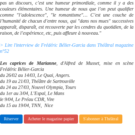
pas un discours, c’est une humeur primordiale, comme il y a des
couleurs élémentaires. Une humeur de nous que l’on peut qualifier
Se connecter
comme "l’adolescence", "le romantisme"… C’est une couche de
l’humanité de chacun d’entre nous, qui "dans nos mues" successives
apparaît, disparaît, est recouverte par les cendres du quotidien, de la
raison, de l’expérience, etc, puis affleure à nouveau."
> Lire l'interview de Frédéric Bélier-Garcia dans Théâtral magazine
n°52
Les caprices de Marianne
, d'Alfred de Musset, mise en scène
Frédéric Bélier-Garcia
du 26/02 au 14/03, Le Quai, Angers.
du 19 au 21/03, Théâtre de Sartrouville
du 24 au 27/03, Nouvel Olympia, Tours
du 1er au 3/04, L’Espal, Le Mans
le 9/04, Le Préau CDR, Vire
du 15 au 19/04, TNN, Nice
Réserver
Acheter le magazine papier
S'abonner à Théâtral