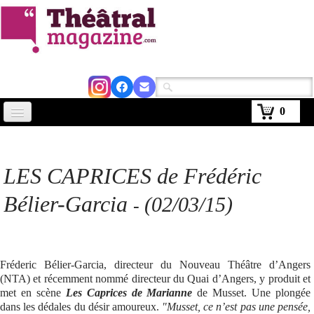
0
Accueil
Actus
LES CAPRICES de Frédéric
Avignon 2026
Bélier-Garcia
(02/03/15)
-
Critiques
Agenda
Fréderic Bélier-Garcia, directeur du Nouveau Théâtre d’Angers
Kiosque
(NTA) et récemment nommé directeur du Quai d’Angers, y produit et
met en scène
Les Caprices de Marianne
de Musset. Une plongée
Abonnement
▼
dans les dédales du désir amoureux.
"Musset, ce n’est pas une pensée,