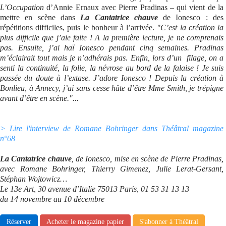
L’Occupation
d’Annie Ernaux avec Pierre Pradinas – qui vient de la
mettre en scène dans
La Cantatrice chauve
de Ionesco : des
répétitions difficiles, puis le bonheur à l’arrivée.
"C’est la création la
plus difficile que j’aie faite ! A la première lecture, je ne comprenais
pas. Ensuite, j’ai haï Ionesco pendant cinq semaines. Pradinas
m’éclairait tout mais je n’adhérais pas. Enfin, lors d’un filage, on a
senti la continuité, la folie, la névrose au bord de la falaise ! Je suis
passée du doute à l’extase. J’adore Ionesco ! Depuis la création à
Bonlieu, à Annecy, j’ai sans cesse hâte d’être Mme Smith, je trépigne
avant d’être en scène."...
> Lire l'interview de Romane Bohringer dans Théâtral magazine
n°68
La Cantatrice chauve
, de Ionesco, mise en scène de Pierre Pradinas,
avec Romane Bohringer, Thierry Gimenez, Julie Lerat-Gersant,
Stéphan Wojtowicz…
Le 13e Art, 30 avenue d’Italie 75013 Paris, 01 53 31 13 13
du 14 novembre au 10 décembre
Réserver
Acheter le magazine papier
S'abonner à Théâtral