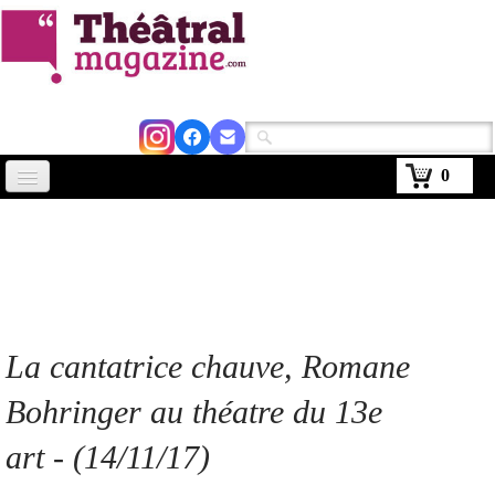
0
Accueil
Actus
Avignon 2026
Critiques
La cantatrice chauve
, Romane
Agenda
Bohringer au théatre du 13e
Kiosque
art - (14/11/17)
Abonnement
▼