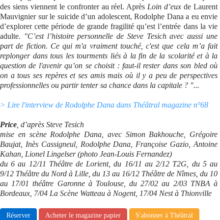
des siens viennent le confronter au réel. Après
Loin d’eux
de Laurent
Mauvignier sur le suicide d’un adolescent, Rodolphe Dana a eu envie
d’explorer cette période de grande fragilité qu’est l’entrée dans la vie
adulte.
"C’est l’histoire personnelle de Steve Tesich avec aussi une
part de fiction. Ce qui m'a vraiment touché, c'est que cela m’a fait
replonger dans tous les tourments liés à la fin de la scolarité et à la
question de l'avenir qu’on se choisit : faut-il rester dans son bled où
on a tous ses repères et ses amis mais où il y a peu de perspectives
professionnelles ou partir tenter sa chance dans la capitale ? "...
> Lire l'interview de Rodolphe Dana dans Théâtral magazine n°68
Price
, d’après Steve Tesich
mise en scène Rodolphe Dana, avec Simon Bakhouche, Grégoire
Baujat, Inès Cassigneul, Rodolphe Dana, Françoise Gazio, Antoine
Kahan, Lionel Lingelser (photo Jean-Louis Fernandez)
du 6 au 12/11 Théâtre de Lorient, du 16/11 au 2/12 T2G, du 5 au
9/12 Théâtre du Nord à Lille, du 13 au 16/12 Théâtre de Nîmes, du 10
au 17/01 théâtre Garonne à Toulouse, du 27/02 au 2/03 TNBA à
Bordeaux, 7/04 La Scène Watteau à Nogent, 17/04 Nest à Thionville
Réserver
Acheter le magazine papier
S'abonner à Théâtral