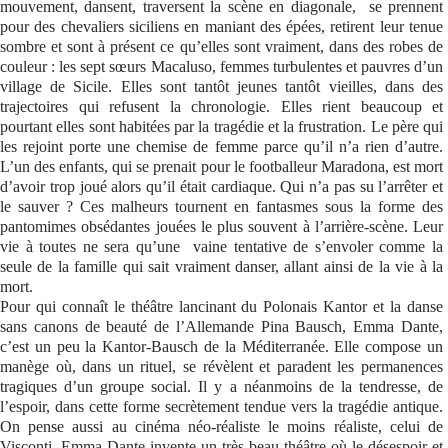
mouvement, dansent, traversent la scène en diagonale, se prennent
pour des chevaliers siciliens en maniant des épées, retirent leur tenue
Se connecter
sombre et sont à présent ce qu’elles sont vraiment, dans des robes de
couleur : les sept sœurs Macaluso, femmes turbulentes et pauvres d’un
village de Sicile. Elles sont tantôt jeunes tantôt vieilles, dans des
trajectoires qui refusent la chronologie. Elles rient beaucoup et
pourtant elles sont habitées par la tragédie et la frustration. Le père qui
les rejoint porte une chemise de femme parce qu’il n’a rien d’autre.
L’un des enfants, qui se prenait pour le footballeur Maradona, est mort
d’avoir trop joué alors qu’il était cardiaque. Qui n’a pas su l’arrêter et
le sauver ? Ces malheurs tournent en fantasmes sous la forme des
pantomimes obsédantes jouées le plus souvent à l’arrière-scène. Leur
vie à toutes ne sera qu’une vaine tentative de s’envoler comme la
seule de la famille qui sait vraiment danser, allant ainsi de la vie à la
mort.
Pour qui connaît le théâtre lancinant du Polonais Kantor et la danse
sans canons de beauté de l’Allemande Pina Bausch, Emma Dante,
c’est un peu la Kantor-Bausch de la Méditerranée. Elle compose un
manège où, dans un rituel, se révèlent et paradent les permanences
tragiques d’un groupe social. Il y a néanmoins de la tendresse, de
l’espoir, dans cette forme secrètement tendue vers la tragédie antique.
On pense aussi au cinéma néo-réaliste le moins réaliste, celui de
Visconti. Emma Dante invente un très beau théâtre où le désespoir et