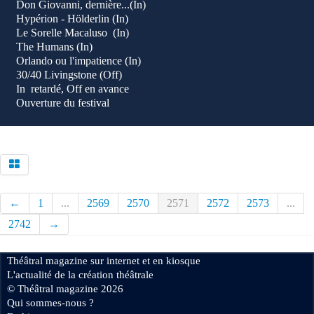
Don Giovanni, dernière...(In)
Hypérion - Hölderlin (In)
Le Sorelle Macaluso (In)
The Humans (In)
Orlando ou l'impatience (In)
30/40 Livingstone (Off)
In retardé, Off en avance
Ouverture du festival
←
1
...
2569
2570
2571
2572
2573
...
2742
→
Théâtral magazine sur internet et en kiosque
L'actualité de la création théâtrale
© Théâtral magazine 2026
Qui sommes-nous ?