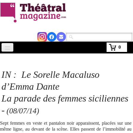
0
Accueil
Actus
IN :
Le Sorelle Macaluso
Avignon 2026
d’Emma Dante
Critiques
La parade des femmes siciliennes
Agenda
-
(08/07/14)
Kiosque
Sept femmes en veste et pantalon noir apparaissent, placées sur une
Abonnement
même ligne, au devant de la scène. Elles passent de l’immobilité au
▼