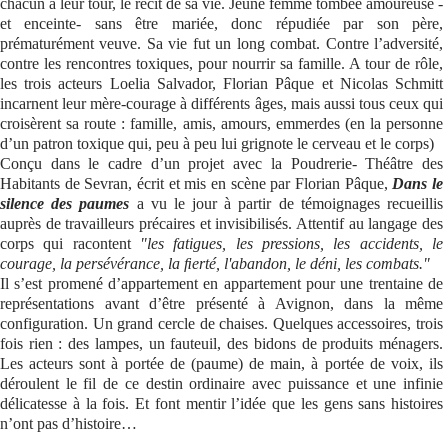
chacun à leur tour, le récit de sa vie. Jeune femme tombée amoureuse -
et enceinte- sans être mariée, donc répudiée par son père,
Se connecter
prématurément veuve. Sa vie fut un long combat. Contre l’adversité,
contre les rencontres toxiques, pour nourrir sa famille. A tour de rôle,
les trois acteurs Loelia Salvador, Florian Pâque et Nicolas Schmitt
incarnent leur mère-courage à différents âges, mais aussi tous ceux qui
croisèrent sa route : famille, amis, amours, emmerdes (en la personne
d’un patron toxique qui, peu à peu lui grignote le cerveau et le corps)
Conçu dans le cadre d’un projet avec la Poudrerie- Théâtre des
Habitants de Sevran, écrit et mis en scène par Florian Pâque,
Dans le
silence des paumes
a vu le jour à partir de témoignages recueillis
auprès de travailleurs précaires et invisibilisés. Attentif au langage des
corps qui racontent
"les fatigues, les pressions, les accidents, le
courage, la persévérance, la ﬁerté, l'abandon, le déni, les combats."
Il s’est promené d’appartement en appartement pour une trentaine de
représentations avant d’être présenté à Avignon, dans la même
configuration. Un grand cercle de chaises. Quelques accessoires, trois
fois rien : des lampes, un fauteuil, des bidons de produits ménagers.
Les acteurs sont à portée de (paume) de main, à portée de voix, ils
déroulent le fil de ce destin ordinaire avec puissance et une infinie
délicatesse à la fois. Et font mentir l’idée que les gens sans histoires
n’ont pas d’histoire…