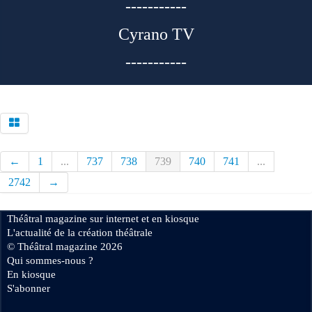
-----------
Cyrano TV
-----------
←
1
...
737
738
739
740
741
...
2742
→
Théâtral magazine sur internet et en kiosque
L'actualité de la création théâtrale
© Théâtral magazine 2026
Qui sommes-nous ?
En kiosque
S'abonner