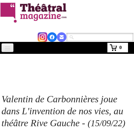
0
Accueil
Actus
Avignon 2026
Critiques
Valentin de Carbonnières joue
Agenda
dans L'invention de nos vies, au
Kiosque
théâtre Rive Gauche
-
(15/09/22)
Abonnement
▼