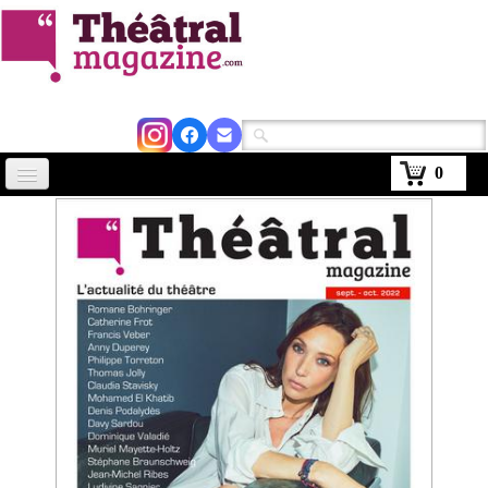
0
Accueil
Actus
Avignon 2026
Critiques
Agenda
Kiosque
Abonnement
▼