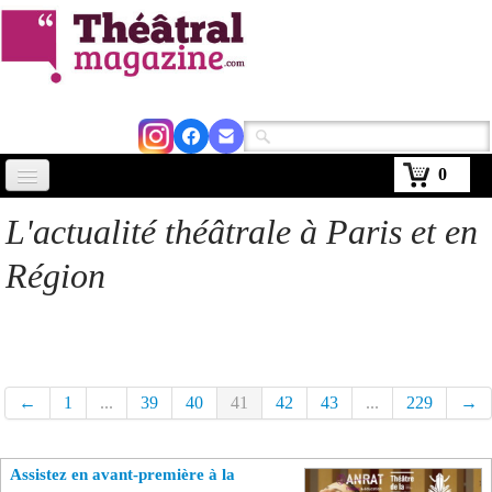
0
Accueil
L'actualité théâtrale à Paris et en
Actus
Région
Avignon 2026
Critiques
Agenda
←
1
...
39
40
41
42
43
...
229
→
Kiosque
Assistez en avant-première à la
Abonnement
▼