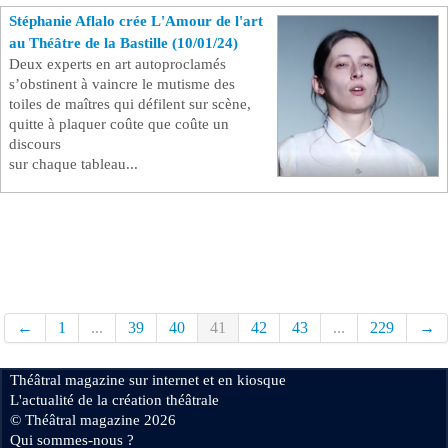
Stéphanie Aflalo crée L'Amour de l'art
au Théâtre de la Bastille (10/01/24)
Deux experts en art autoproclamés
s’obstinent à vaincre le mutisme des
toiles de maîtres qui défilent sur scène,
quitte à plaquer coûte que coûte un
discours
sur chaque tableau...
←
1
...
39
40
41
42
43
...
229
→
Théâtral magazine sur internet et en kiosque
L'actualité de la création théâtrale
© Théâtral magazine 2026
Qui sommes-nous ?