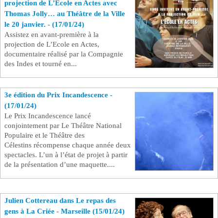
projection de L’Ecole en Actes avec
Thomas Jolly… au Théâtre de la Ville
Se connecter
le 20 janvier. - (17/01/24)
Assistez en avant-première à la
projection de L’Ecole en Actes,
documentaire réalisé par la Compagnie
des Indes et tourné en...
3e édition du Prix Incandescence -
(17/01/24)
Le Prix Incandescence lancé
conjointement par Le Théâtre National
Populaire et le Théâtre des
Célestins récompense chaque année deux
spectacles. L’un à l’état de projet à partir
de la présentation d’une maquette....
Julien Cottereau dans Le repas des
gens à La Criée - Marseille (15/01/24)