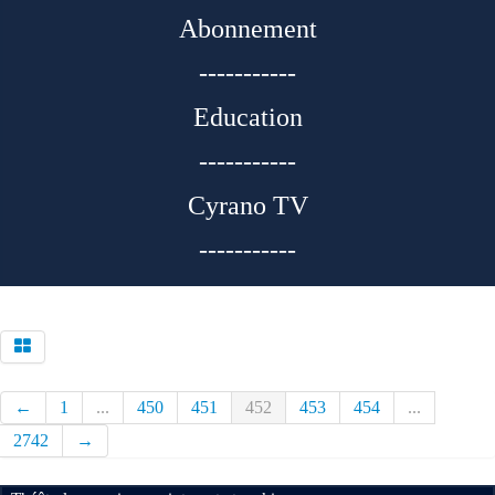
Abonnement
-----------
Education
-----------
Cyrano TV
-----------
←
1
...
450
451
452
453
454
...
2742
→