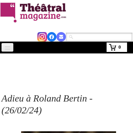
0
Accueil
Actus
Avignon 2026
Critiques
Adieu à Roland Bertin
-
Agenda
(26/02/24)
Kiosque
Abonnement
▼