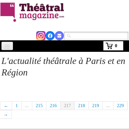
0
Accueil
L'actualité théâtrale à Paris et en
Actus
Région
Avignon 2026
Critiques
Agenda
←
1
...
215
216
217
218
219
...
229
Kiosque
→
Abonnement
▼