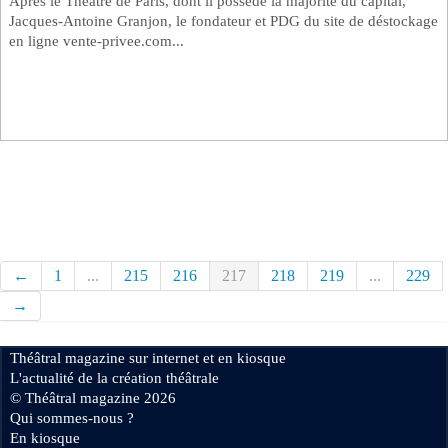
Après le Théâtre de Paris, dont il possède la majorité du capital,
Jacques-Antoine Granjon, le fondateur et PDG du site de déstockage
en ligne vente-privee.com...
←
1
...
215
216
217
218
219
...
229
→
Théâtral magazine sur internet et en kiosque
L'actualité de la création théâtrale
© Théâtral magazine 2026
Qui sommes-nous ?
En kiosque