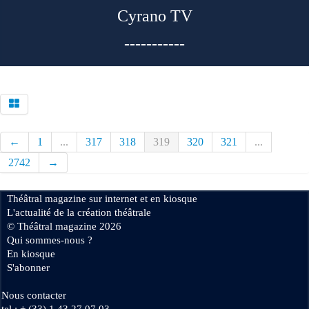
Cyrano TV
-----------
←
1
...
317
318
319
320
321
...
2742
→
Théâtral magazine sur internet et en kiosque
L'actualité de la création théâtrale
© Théâtral magazine 2026
Qui sommes-nous ?
En kiosque
S'abonner
Nous contacter
tel : + (33) 1 43 27 07 03