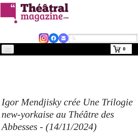
0
Accueil
Actus
Avignon 2026
Critiques
Igor Mendjisky crée Une Trilogie
Agenda
new-yorkaise au Théâtre des
Kiosque
Abbesses -
(14/11/2024)
Abonnement
▼