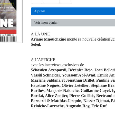
Ajouter
Voir mon panier
A LA UNE
Ariane Mnouchkine
monte sa nouvelle création
Ic
Soleil.
A L'AFFICHE
avec les interviews exclusives de
Sébastien Azzopardi, Bérénice Bejo, Jean Bellori
Vassili Schneider, Youssouf Abi-Ayad, Emilie An
Marlène Saldana et Jonathan Drillet, Pauline Sal
Faustine Noguès, Olivier Letellier, Stéphane Br
Barthès, Marjorie Nakache, Guillaume Cayet, I
Bordat, Alice Zeniter, Pierre Guillois, Bertrand
Bernard & Matthias Jacquin, Nasser Djemaï, B
Reiniche-Larroche, Augustin Roy, Eric Ruf