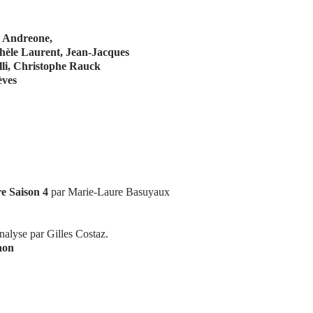
a Andreone,
hèle Laurent, Jean-Jacques
li, Christophe Rauck
èves
re Saison 4
par Marie-Laure Basuyaux
analyse par Gilles Costaz.
non