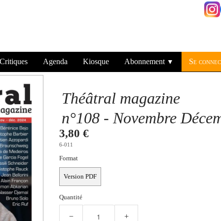
Critiques
Agenda
Kiosque
Abonnement
Se connec
▼
Théâtral magazine
n°108 -
Novembre Décem
3,80 €
6-011
Format
Version PDF
Quantité
−
+