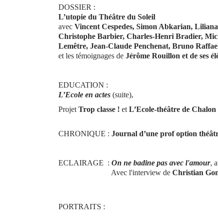
DOSSIER :
L’utopie du Théâtre du Soleil
avec
Vincent Cespedes, Simon Abkarian, Lilian
Christophe Barbier, Charles-Henri Bradier, Mic
Lemêtre, Jean-Claude Penchenat, Bruno Raffael
et les témoignages de
Jérôme Rouillon et de ses él
EDUCATION :
L’Ecole en actes
(suite),
Projet
Trop classe !
et
L’Ecole-théâtre de Chalon
CHRONIQUE :
Journal d’une prof option théât
ECLAIRAGE :
On ne badine pas avec l'amour
, 
Avec l'interview de
Christian Go
PORTRAITS :