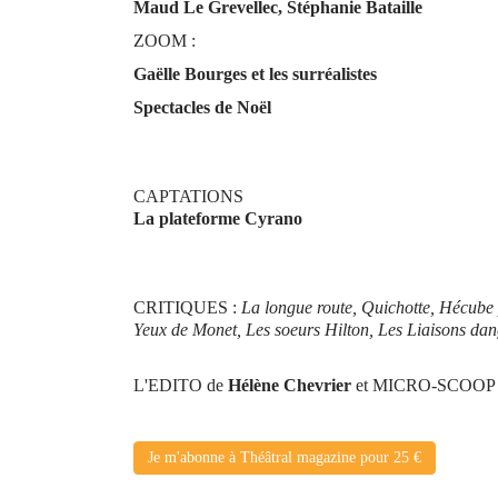
Maud Le Grevellec, Stéphanie Bataille
ZOOM :
Gaëlle Bourges et les surréalistes
Spectacles de Noël
CAPTATIONS
La plateforme Cyrano
CRITIQUES :
La longue route, Quichotte, Hécube 
Yeux de Monet, Les soeurs Hilton, Les Liaisons d
L'EDITO de
Hélène Chevrier
et MICRO-SCOOP 
Je m'abonne à Théâtral magazine pour 25 €