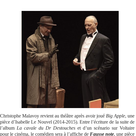
Se connecter
Christophe Malavoy revient au théâtre après avoir joué
Big Apple
, une
pièce d’Isabelle Le Nouvel (2014-2015). Entre l’écriture de la suite de
l’album
La cavale du Dr Destouches
et d’un scénario sur Voltaire
pour le cinéma, le comédien sera à l’affiche de
Fausse note
, une pièce