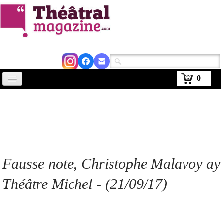
0
Accueil
Actus
Avignon 2026
Critiques
Fausse note,
Christophe Malavoy ay
Agenda
Théâtre Michel - (21/09/17)
Kiosque
Abonnement
▼