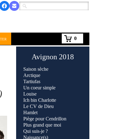
0
ter
Avignon 2018
Saison sèche
Arctique
Tartiufas
Un coeur simple
)
Louise
Ich bin Charlotte
Le CV de Dieu
Hamlet
Piège pour Cendrillon
Plus grand que moi
Qui suis-je ?
Naissance(s)