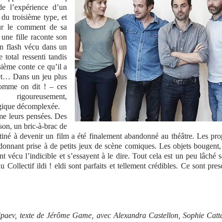
de l’expérience d’un
du troisième type, et
sur le comment de sa
, une fille raconte son
un flash vécu dans un
total ressenti tandis
sième conte ce qu’il a
rêt… Dans un jeu plus
comme on dit ! – ces
, rigoureusement,
ogique décomplexée.
me leurs pensées. Des
son, un bric-à-brac de
estiné à devenir un film a été finalement abandonné au théâtre. Les pr
 donnant prise à de petits jeux de scène comiques. Les objets bougent,
nt vécu l’indicible et s’essayent à le dire. Tout cela est un peu lâché 
 Collectif ildi ! eldi sont parfaits et tellement crédibles. Ce sont pre
ipaev, texte de Jérôme Game, avec Alexandra Castellon, Sophie Catt