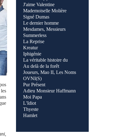
J'aime Valentine
Mademoiselle Molière
Signé Dumas
Le dernier homme
Mesdames, Messieurs
Summerless
La Reprise
Kreatur
Iphigénie
La véritable histoire du
Au delà de la forêt
Joueurs, Mao II, Les Noms
OVNI(S)
opos
Pur Présent
 les
Adieu Monsieur Haffmann
sans
Moi Papa
sque
L'Idiot
Thyeste
Hamlet
ani,