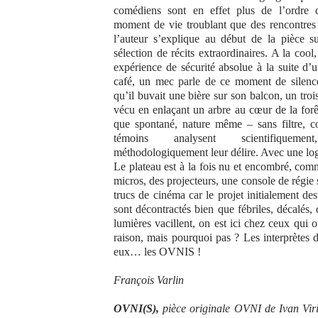
comédiens sont en effet plus de l’ordre 
moment de vie troublant que des rencontres 
l’auteur s’explique au début de la pièce 
sélection de récits extraordinaires. A la cool
expérience de sécurité absolue à la suite d’
café, un mec parle de ce moment de silence 
qu’il buvait une bière sur son balcon, un troi
vécu en enlaçant un arbre au cœur de la fo
que spontané, nature même – sans filtre, 
témoins analysent scientifiquement
méthodologiquement leur délire. Avec une l
Le plateau est à la fois nu et encombré, com
micros, des projecteurs, une console de régie 
trucs de cinéma car le projet initialement d
sont décontractés bien que fébriles, décalés,
lumières vacillent, on est ici chez ceux qui o
raison, mais pourquoi pas ? Les interprètes du
eux… les OVNIS !
François Varlin
OVNI(S),
pièce originale OVNI de Ivan Vir