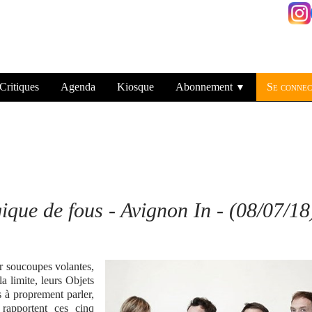
Critiques
Agenda
Kiosque
Abonnement
Se connec
▼
ique de fous - Avignon In - (08/07/18
r soucoupes volantes,
a limite, leurs Objets
s à proprement parler,
rapportent ces cinq