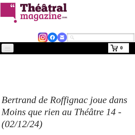
0
Accueil
Actus
Avignon 2026
Critiques
Bertrand de Roffignac joue dans
Agenda
Moins que rien au Théâtre 14 -
Kiosque
(02/12/24)
Abonnement
▼