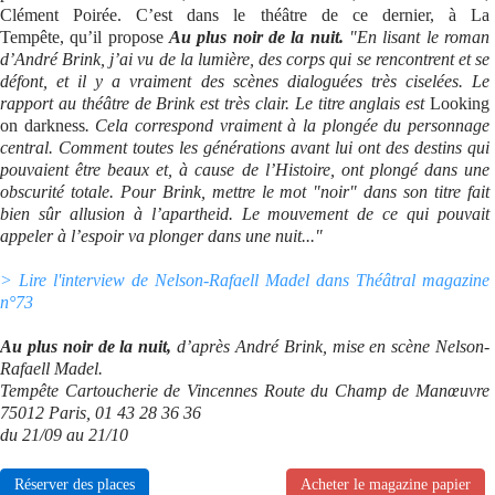
Clément Poirée. C’est dans le théâtre de ce dernier, à La
Tempête, qu’il propose
Au plus noir de la nuit.
"En lisant le roman
d’André Brink, j’ai vu de la lumière, des corps qui se rencontrent et se
défont, et il y a vraiment des scènes dialoguées très ciselées. Le
rapport au théâtre de Brink est très clair. Le titre anglais est
Looking
on darkness
. Cela correspond vraiment à la plongée du personnage
central. Comment toutes les générations avant lui ont des destins qui
pouvaient être beaux et, à cause de l’Histoire, ont plongé dans une
obscurité totale. Pour Brink, mettre le mot "noir" dans son titre fait
bien sûr allusion à l’apartheid. Le mouvement de ce qui pouvait
appeler à l’espoir va plonger dans une nuit..."
> Lire l'interview de Nelson-Rafaell Madel dans Théâtral magazine
n°73
Au plus noir de la nuit,
d’après André Brink, mise en scène Nelson-
Rafaell Madel.
Tempête Cartoucherie de Vincennes Route du Champ de Manœuvre
75012 Paris, 01 43 28 36 36
du 21/09 au 21/10
Réserver des places
Acheter le magazine papier