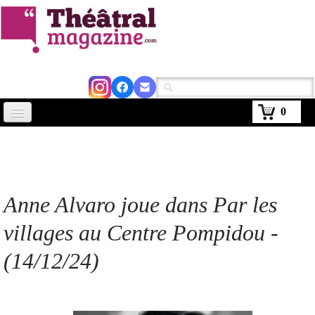
0
Accueil
Actus
Avignon 2026
Anne Alvaro joue dans Par les
Critiques
villages au Centre Pompidou -
Agenda
(14/12/24)
Kiosque
Abonnement
▼