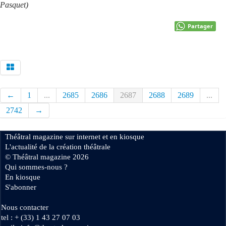
Pasquet)
Partager
←
1
...
2685
2686
2687
2688
2689
...
2742
→
Théâtral magazine sur internet et en kiosque
L'actualité de la création théâtrale
© Théâtral magazine 2026
Qui sommes-nous ?
En kiosque
S'abonner
Nous contacter
tel : + (33) 1 43 27 07 03