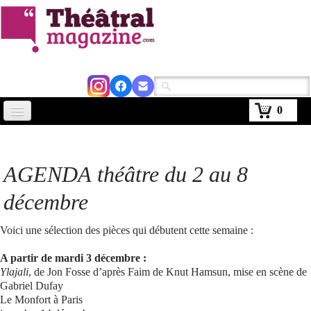
0
Accueil
Actus
AGENDA théâtre du 2 au 8
Avignon 2026
décembre
Critiques
Voici une sélection des pièces qui débutent cette semaine :
Agenda
A partir de mardi 3 décembre :
Ylajali
, de Jon Fosse d’après Faim de Knut Hamsun, mise en scène de
Kiosque
Gabriel Dufay
Le Monfort à Paris
Abonnement
▼