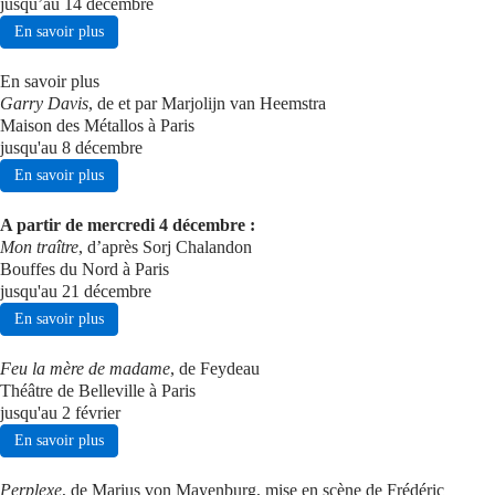
jusqu’au 14 décembre
En savoir plus
Se connecter
En savoir plus
Garry Davis
, de et par Marjolijn van Heemstra
Maison des Métallos à Paris
jusqu'au 8 décembre
En savoir plus
A partir de mercredi 4 décembre :
Mon traître
, d’après Sorj Chalandon
Bouffes du Nord à Paris
jusqu'au 21 décembre
En savoir plus
Feu la mère de madame
, de Feydeau
Théâtre de Belleville à Paris
jusqu'au 2 février
En savoir plus
Perplexe
, de Marius von Mayenburg, mise en scène de Frédéric