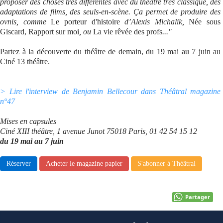
proposer des choses très différentes avec du théâtre très classique, des
adaptations de films, des seuls-en-scène. Ça permet de produire des
Se connecter
ovnis, comme
Le porteur d'histoire
d’Alexis Michalik,
Née sous
Giscard, Rapport sur moi
, ou
La vie rêvée des profs
..."
Partez à la découverte du théâtre de demain, du 19 mai au 7 juin au
Ciné 13 théâtre.
> Lire l'interview de Benjamin Bellecour dans Théâtral magazine
n°47
Mises en capsules
Ciné XIII théâtre, 1 avenue Junot 75018 Paris, 01 42 54 15 12
du 19 mai au 7 juin
Réserver
Acheter le magazine papier
S'abonner à Théâtral
Partager