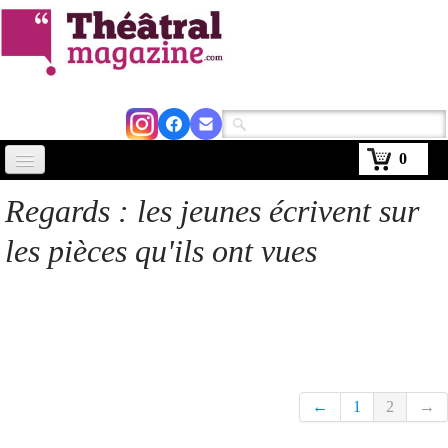
0
Accueil
Regards : les jeunes écrivent sur
Actus
les pièces qu'ils ont vues
Avignon 2026
Critiques
Agenda
Kiosque
←
1
2
→
Abonnement
▼