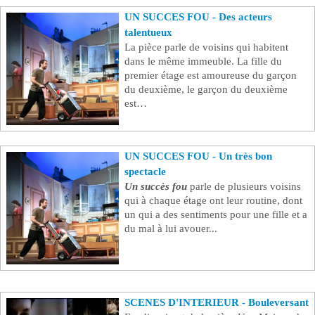
UN SUCCES FOU - Des acteurs
Se connecter
talentueux
La pièce parle de voisins qui habitent
dans le même immeuble. La fille du
premier étage est amoureuse du garçon
du deuxième, le garçon du deuxième
est…
UN SUCCES FOU - Un très bon
spectacle
Un succès fou
parle de plusieurs voisins
qui à chaque étage ont leur routine, dont
un qui a des sentiments pour une fille et a
du mal à lui avouer...
SCENES D'INTERIEUR - Bouleversant