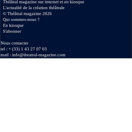
Théâtral magazine sur internet et en kiosque
L'actualité de la création théâtrale
Se connecter
© Théâtral magazine 2026
Qui sommes-nous ?
En kiosque
S'abonner
Nous contacter
tel : + (33) 1 43 27 07 03
mail : info@theatral-magazine.com