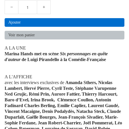
−
+
Ajouter
Voir mon panier
A LA UNE
Marina Hands met en scène
Six personnages en quête
d'auteur
de Luigi Pirandello à la Comédie-Française
A L'AFFICHE
avec les interviews exclusives de
Amanda Sthers, Nicolas
Lambert, Hervé Pierre, Cyril Teste, Stéphane Varupenne
Ned Grujic, Rémi Prin, Aurore Fattier, Thierry Harcourt,
Baro d’Evel, Irina Brook, Clémence Coullon, Antonin
Fadinard Charles Berling, Emilie Capliez, Laurent Gaudé,
Vincent Macaigne, Denis Podalydès, Natacha Steck, Claude
Duparfait, Gaëlle Bourges, Jean-François Sivadier, Marie-
Sophie Ferdane, Jean Robert-Charrier, Joël Pommerat, Léo
Cohen-Paperman, Lorraine de Sagazan, David Bobée