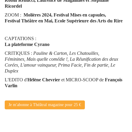
Robin Renucci, Laurence de Magalhaes et Stéphane
Ricordel
ZOOM :
Molières 2024, Festival Mises en capsules,
Festival Théâtre en Mai, Ecole Supérieure des Arts du Rire
CAPTATIONS :
La plateforme Cyrano
CRITIQUES :
Pauline & Carton, Les Chatouilles,
Féminines,
Mais quelle comédie !, La Réunification des deux
Corées, L'amour vainqueur, Prima Facie, Fin de partie, Le
Duplex
L'EDITO d'
Hélène Chevrier
et MICRO-SCOOP de
François
Varlin
Je m'abonne à Théâtral magazine pour 25 €