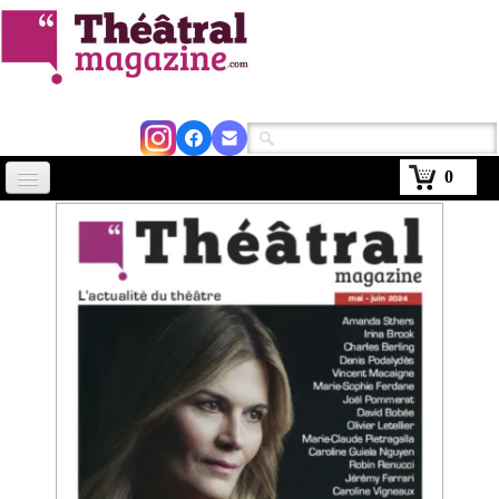
0
Accueil
Actus
Avignon 2026
Critiques
Agenda
Kiosque
Abonnement
▼