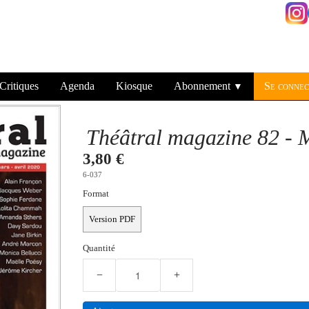
Critiques
Agenda
Kiosque
Abonnement
Se connec
▼
Théâtral magazine 82 - 
3,80 €
6-037
Format
Version PDF
Quantité
−
+