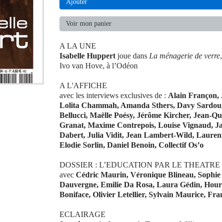
Ajouter
Voir mon panier
A LA UNE
Isabelle Huppert
joue dans
La ménagerie de verre
Ivo van Hove, à l’Odéon
A L'AFFICHE
avec les interviews exclusives de :
Alain Françon,
Lolita Chammah, Amanda Sthers, Davy Sardou,
Bellucci, Maëlle Poésy, Jérôme Kircher, Jean-Qu
Granat, Maxime Contrepois, Louise Vignaud, Ja
Dabert, Julia Vidit, Jean Lambert-Wild, Lauren
Elodie Sorlin, Daniel Benoin, Collectif Os’o
DOSSIER : L’EDUCATION PAR LE THEATRE
avec
Cédric Maurin, Véronique Blineau, Sophie
Dauvergne, Emilie Da Rosa, Laura Gédin, Hour
Boniface, Olivier Letellier, Sylvain Maurice, F
ECLAIRAGE