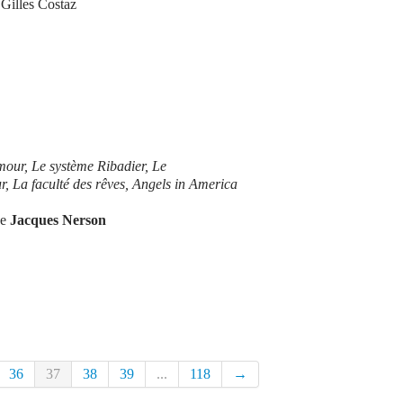
 Gilles Costaz
mour, Le système Ribadier, Le
, La faculté des rêves, Angels in America
de
Jacques Nerson
36
37
38
39
...
118
→