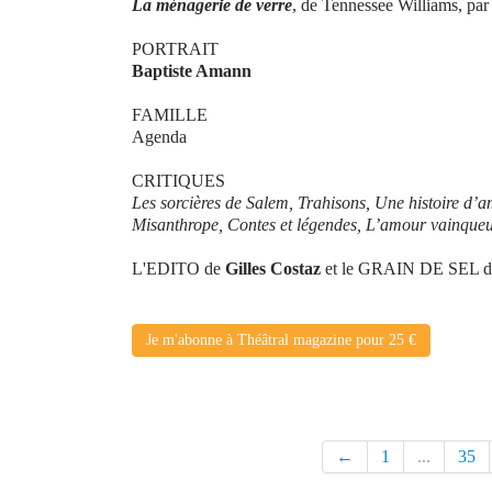
La ménagerie de verre
, de Tennessee Williams, par
PORTRAIT
Baptiste Amann
FAMILLE
Agenda
CRITIQUES
Les sorcières de Salem, Trahisons, Une histoire d’a
Misanthrope, Contes et légendes, L’amour vainqueur
L'EDITO de
Gilles Costaz
et le GRAIN DE SEL 
Je m'abonne à Théâtral magazine pour 25 €
←
1
...
35