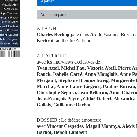
Ajouter
Voir mon panier
A LA UNE
Charles Berling
joue dans
Art
de Yasmina Reza, d
Kerbrat
, au théâtre Antoine.
A L'AFFICHE
avec les interviews exclusives de :
Yvan Attal, Michel Fau, Victoria Abril, Pierre A
Rauck, Isabelle Carré, Anna Mouglalis, Anne Par
Mergault, Stéphane Braunschweig, Marguerite B
Marchal, Anne-Laure Liégeois, Pauline Bureau,
Christophe Segura, Jean Bellorini, Anne Charri
Jean-François Peyret, Chloé Dabert, Alexandr
Gallois, Guillaume Barbot
DOSSIER : Le théâtre amoureux
avec
Vincent Cespedes, Magali Montoya, Alexis 
Barbot, Benoît Lambert