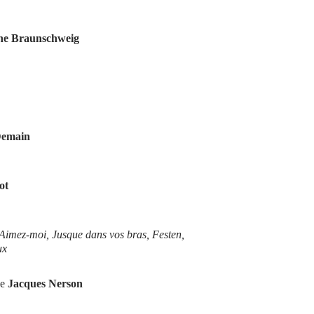
ne Braunschweig
Demain
ot
 Aimez-moi, Jusque dans vos bras, Festen,
ux
de
Jacques Nerson