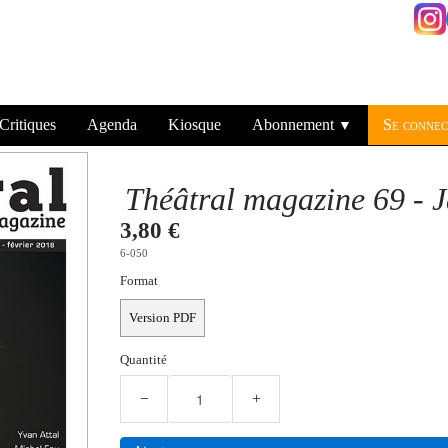
Critiques
Agenda
Kiosque
Abonnement
Se connec
▼
Théâtral magazine 69 - 
3,80 €
6-050
Format
Version PDF
Quantité
−
+