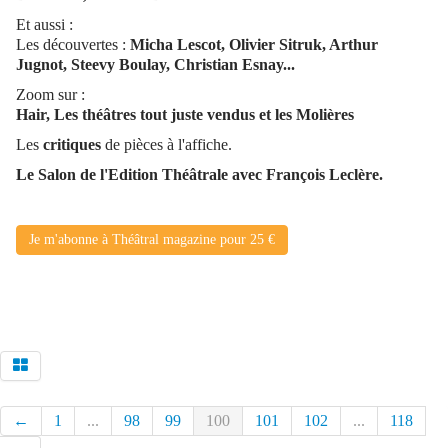
Et aussi :
Les découvertes :
Micha Lescot, Olivier Sitruk, Arthur
Jugnot, Steevy Boulay, Christian Esnay...
Zoom sur :
Hair, Les théâtres tout juste vendus et les Molières
Les
critiques
de pièces à l'affiche.
Le Salon de l'Edition Théâtrale avec François Leclère.
Je m'abonne à Théâtral magazine pour 25 €
←
1
...
98
99
100
101
102
...
118