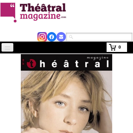
0
Accueil
Actus
Avignon 2026
Critiques
Agenda
Kiosque
Abonnement
▼