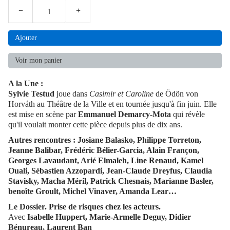
−
+
Ajouter
Voir mon panier
A la Une :
Sylvie Testud
joue dans
Casimir et Caroline
de Ödön von
Horváth au Théâtre de la Ville et en tournée jusqu'à fin juin. Elle
est mise en scène par
Emmanuel Demarcy-Mota
qui révèle
qu'il voulait monter cette pièce depuis plus de dix ans.
Autres rencontres : Josiane Balasko, Philippe Torreton,
Jeanne Balibar, Frédéric Bélier-Garcia, Alain Françon,
Georges Lavaudant, Arié Elmaleh, Line Renaud, Kamel
Ouali, Sébastien Azzopardi, Jean-Claude Dreyfus, Claudia
Stavisky, Macha Méril, Patrick Chesnais, Marianne Basler,
benoîte Groult, Michel Vinaver, Amanda Lear…
Le Dossier. Prise de risques chez les acteurs.
Avec
Isabelle Huppert, Marie-Armelle Deguy, Didier
Bénureau, Laurent Ban