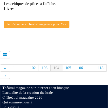
Les
critiques
de pièces à l'affiche.
Livres
Je m'abonne à Théâtral magazine pour 25 €
←
1
...
102
103
104
105
106
...
118
→
Théâtral magazine sur internet et en kiosque
L'actualité de la création théâtrale
© Théâtral magazine 2026
Qui sommes-nous ?
En kiosque