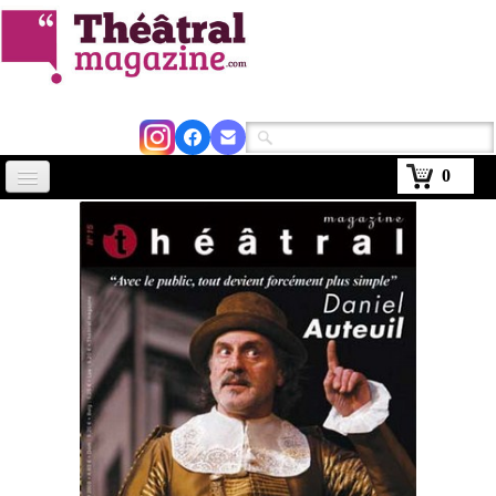
0
Accueil
Actus
Avignon 2026
Critiques
Agenda
Kiosque
Abonnement
▼