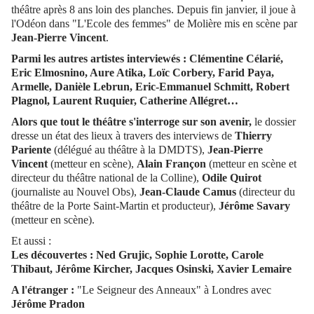
théâtre après 8 ans loin des planches. Depuis fin janvier, il joue à
l'Odéon dans "L'Ecole des femmes" de Molière mis en scène par
Jean-Pierre Vincent
.
Parmi les autres artistes interviewés :
Clémentine Célarié,
Eric Elmosnino, Aure Atika, Loïc Corbery, Farid Paya,
Armelle, Danièle Lebrun, Eric-Emmanuel Schmitt, Robert
Plagnol, Laurent Ruquier, Catherine Allégret…
Alors que tout le théâtre s'interroge sur son avenir,
le dossier
dresse un état des lieux à travers des interviews de
Thierry
Pariente
(délégué au théâtre à la DMDTS),
Jean-Pierre
Vincent
(metteur en scène),
Alain Françon
(metteur en scène et
directeur du théâtre national de la Colline),
Odile Quirot
(journaliste au Nouvel Obs),
Jean-Claude Camus
(directeur du
théâtre de la Porte Saint-Martin et producteur),
Jérôme Savary
(metteur en scène).
Et aussi :
Les découvertes : Ned Grujic, Sophie Lorotte, Carole
Thibaut, Jérôme Kircher, Jacques Osinski, Xavier Lemaire
A l'étranger :
"Le Seigneur des Anneaux" à Londres avec
Jérôme Pradon