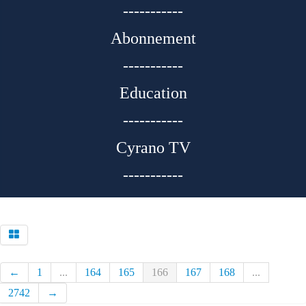
-----------
Abonnement
-----------
Education
-----------
Cyrano TV
-----------
←
1
...
164
165
166
167
168
...
2742
→