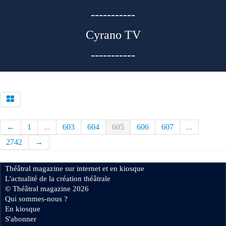
-----------
Cyrano TV
-----------
←
1
...
603
604
605
606
607
...
2742
→
Théâtral magazine sur internet et en kiosque
L'actualité de la création théâtrale
© Théâtral magazine 2026
Qui sommes-nous ?
En kiosque
S'abonner