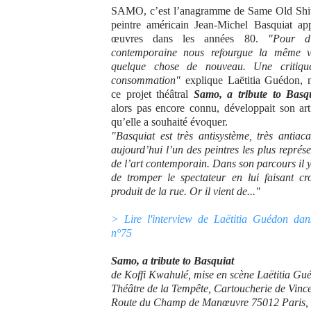
SAMO, c’est l’anagramme de Same Old Shit.
peintre américain Jean-Michel Basquiat ap
œuvres dans les années 80.
"Pour d
contemporaine nous refourgue la même v
quelque chose de nouveau. Une critiqu
consommation"
explique Laëtitia Guédon, 
ce projet théâtral
Samo, a tribute to Basq
alors pas encore connu, développait son art 
qu’elle a souhaité évoquer.
"Basquiat est très antisystème, très antiac
aujourd’hui l’un des peintres les plus représe
de l’art contemporain. Dans son parcours il 
de tromper le spectateur en lui faisant cr
produit de la rue. Or il vient de..."
> Lire l'interview de Laëtitia Guédon da
n°75
Samo, a tribute to Basquiat
de Koffi Kwahulé, mise en scène Laëtitia Gu
Théâtre de la Tempête, Cartoucherie de Vinc
Route du Champ de Manœuvre 75012 Paris, 