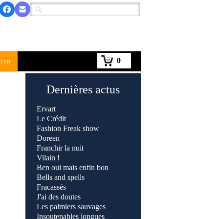
0
ter
Dernières actus
Ervart
Le Crédit
Fashion Freak show
Doreen
Franchir la nuit
Vilain !
Ben oui mais enfin bon
Bells and spells
Fracassés
J'ai des doutes
Les palmiers sauvages
Insoutenables longues