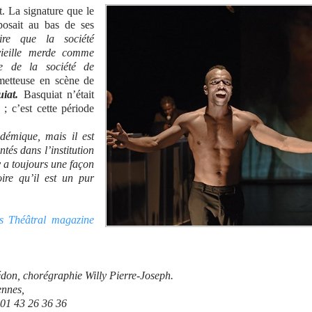
 La signature que le
posait au bas de ses
ire que la société
ieille merde comme
e de la société de
metteuse en scène de
uiat.
Basquiat n’était
; c’est cette période
adémique, mais il est
ntés dans l’institution
y a toujours une façon
oire qu’il est un pur
ns Théâtral magazine
édon, chorégraphie Willy Pierre-Joseph.
ennes,
01 43 26 36 36