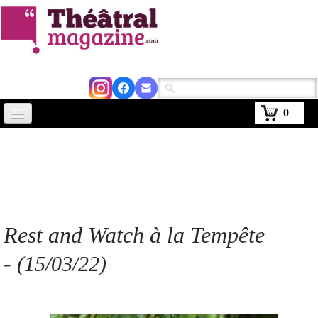
0
Accueil
Actus
Avignon 2026
Critiques
Rest and Watch à la Tempête
Agenda
-
(15/03/22)
Kiosque
Abonnement
▼