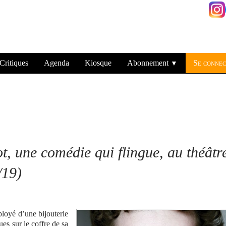
Critiques
Agenda
Kiosque
Abonnement
Se connec
▼
, une comédie qui flingue, au théâtr
/19)
ployé d’une bijouterie
ues sur le coffre de sa