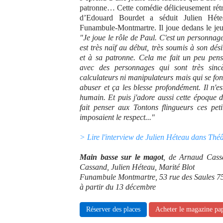
patronne… Cette comédie délicieusement rétr
d’Edouard Bourdet a séduit Julien Héte
Funambule-Montmartre. Il joue dedans le j
"Je joue le rôle de Paul. C'est un personnage
est très naïf au début, très soumis à son dési
et à sa patronne. Cela me fait un peu pen
avec des personnages qui sont très sincè
calculateurs ni manipulateurs mais qui se f
abuser et ça les blesse profondément. Il n'est
humain. Et puis j'adore aussi cette époque 
fait penser aux Tontons flingueurs ces pet
imposaient le respect..."
> Lire l'interview de Julien Héteau dans Thé
Main basse sur le magot
, de Arnaud Cass
Cassand, Julien Héteau, Marité Blot
Funambule Montmartre, 53 rue des Saules 75
à partir du 13 décembre
Réserver des places
Acheter le magazine pa