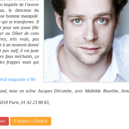
o inspirée de l’œuvre
au, le directeur du
eune homme manipulé.
 qui se transforme. Il
r pour une jeune fille
ser au Dîner de cons
res, très vrais, pas
ont à un moment donné
 pas naïf, il est juste
des faux méchants, ça
ites frappes mais qui
âtral magazine n°80
and, mise en scène Jacques Décombe, avec Mathilde Bourbin, Arn
018 Paris, 01 42 23 88 83,
pier
S'abonner à Théâtral