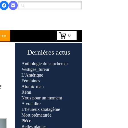
0
ter
Dernières actus
Anthologie du cauchemar
Vestiges_fureur
L'Amérique
Féminines
e
Atomic man
Rémi
Nous pour un moment
A vrai dire
L'heureux stratagème
Mort prématurée
Pièce
Belles plantes