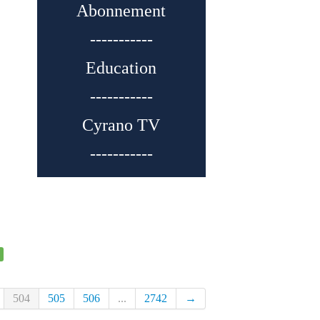
Abonnement
-----------
Education
-----------
Cyrano TV
-----------
504
505
506
...
2742
→