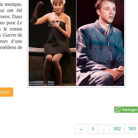
 la musique,
qui ont été
euros. Dans
tino pour
Le
s le roman
ès
Guerre
de
eurs d’une
comédiens de
éâtral
Partager
←
1
...
502
503