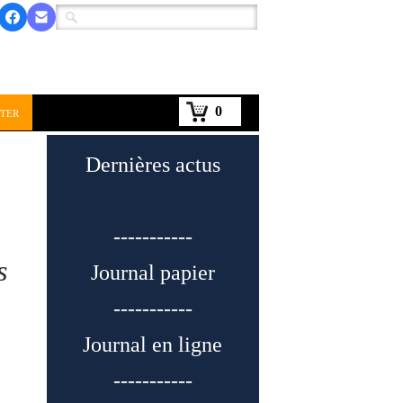
0
ter
Dernières actus
-----------
s
Journal papier
-----------
Journal en ligne
-----------