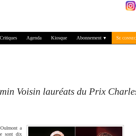
Critiques
Agenda
Kiosque
Abonnement
Se connec
▼
min Voisin lauréats du Prix Charle
 Oulmont a
e sont dix