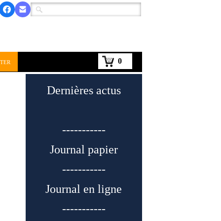
0
ter
Dernières actus
-----------
Journal papier
-----------
Journal en ligne
-----------