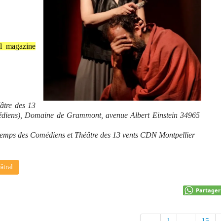
al magazine
âtre des 13
édiens), Domaine de Grammont, avenue Albert Einstein 34965
ntemps des Comédiens et Théâtre des 13 vents CDN Montpellier
âtral
Partager
←
1
...
15