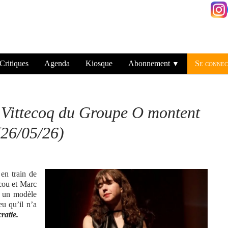
Critiques
Agenda
Kiosque
Abonnement
Se connec
▼
Vittecoq du Groupe O montent
(26/05/26)
en train de
cou et Marc
r un modèle
eu qu’il n’a
ratie.