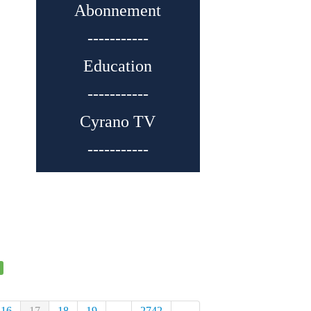
Abonnement
-----------
Education
-----------
Cyrano TV
-----------
16
17
18
19
...
2742
→