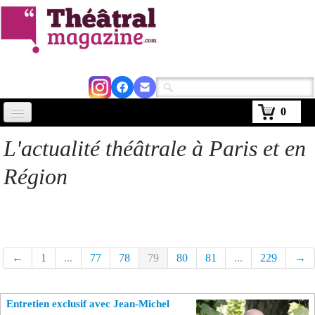
0
Accueil
L'actualité théâtrale à Paris et en
Actus
Région
Avignon 2026
Critiques
Agenda
←
1
...
77
78
79
80
81
...
229
→
Kiosque
Entretien exclusif avec Jean-Michel
Abonnement
▼