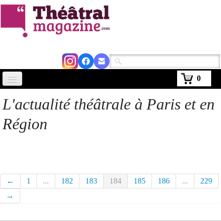
0
Accueil
L'actualité théâtrale à Paris et en
Actus
Région
Avignon 2026
Critiques
Agenda
←
1
...
182
183
184
185
186
...
229
Kiosque
→
Abonnement
▼