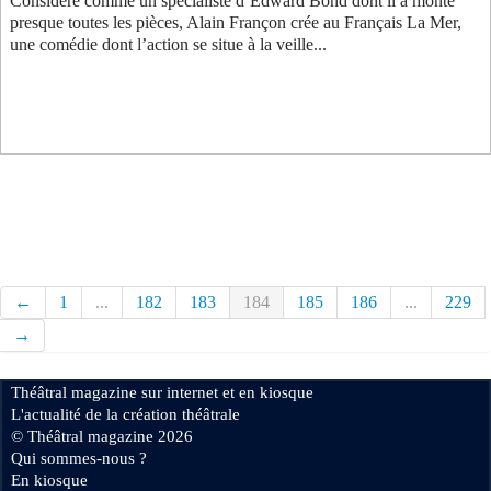
Considéré comme un spécialiste d’Edward Bond dont il a monté
presque toutes les pièces, Alain Françon crée au Français La Mer,
une comédie dont l’action se situe à la veille...
←
1
...
182
183
184
185
186
...
229
→
Théâtral magazine sur internet et en kiosque
L'actualité de la création théâtrale
© Théâtral magazine 2026
Qui sommes-nous ?
En kiosque