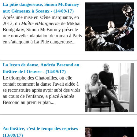
La pitié dangereuse, Simon McBurney
Se connecter
aux Gémeaux à Sceaux - (14/09/17)
Après une mise en scène marquante, en
2012, du
Maître etMarguerite
de Mikhaïl
Boulgakov, Simon McBurney présente
une nouvelle adaptation de roman à Paris
en s’attaquant à La Pitié dangereuse...
La leçon de danse, Andréa Bescond au
théâtre de l'Oeuvre - (14/09/17)
Le triomphe des Chatouilles, où elle
contait comment la danse l'avait aidée à
se reconstruire après avoir subi des viols
au cours de l'enfance, a placé Andréa
Bescond au premier plan....
Au théâtre, c'est le temps des reprises -
(13/09/17)