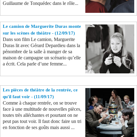
Guillaume de Tonquédec dans le rôle...
Le camion de Marguerite Duras monte
sur les scènes de théâtre - (12/09/17)
Dans son film Le camion, Marguerite
Duras lit avec Gérard Depardieu dans la
pénombre de la salle à manger de sa
maison de campagne un scénario qu’elle
a écrit. Cela parle d’une femme...
Les pièces de théâtre de la rentrée, ce
qu'il faut voir - (11/09/17)
Comme à chaque rentrée, on se trouve
face à une multitude de nouvelles pièces,
toutes très alléchantes et pourtant on ne
peut pas tout voir. Il faut donc faire un tri
en fonction de ses goûts mais aussi ...