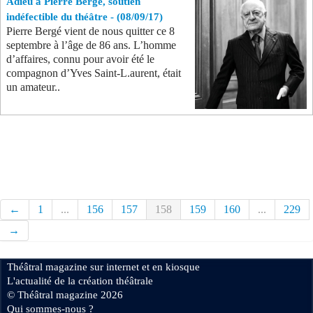
Adieu à Pierre Bergé, soutien
indéfectible du théâtre - (08/09/17)
Pierre Bergé vient de nous quitter ce 8
septembre à l’âge de 86 ans. L’homme
d’affaires, connu pour avoir été le
compagnon d’Yves Saint-L.aurent, était
un amateur..
←
1
...
156
157
158
159
160
...
229
→
Théâtral magazine sur internet et en kiosque
L'actualité de la création théâtrale
© Théâtral magazine 2026
Qui sommes-nous ?