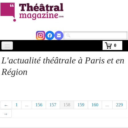
0
Accueil
L'actualité théâtrale à Paris et en
Actus
Région
Avignon 2026
Critiques
Agenda
←
1
...
156
157
158
159
160
...
229
Kiosque
→
Abonnement
▼