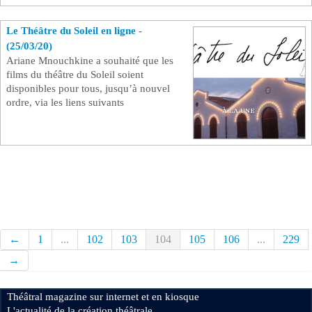
Le Théâtre du Soleil en ligne -
(25/03/20)
Ariane Mnouchkine a souhaité que les
films du théâtre du Soleil soient
disponibles pour tous, jusqu’à nouvel
ordre, via les liens suivants
←
1
...
102
103
104
105
106
...
229
→
Théâtral magazine sur internet et en kiosque
L'actualité de la création théâtrale