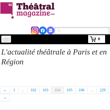
0
Accueil
L'actualité théâtrale à Paris et en
Actus
Région
Avignon 2026
Critiques
Agenda
←
1
...
102
103
104
105
106
...
229
Kiosque
→
Abonnement
▼