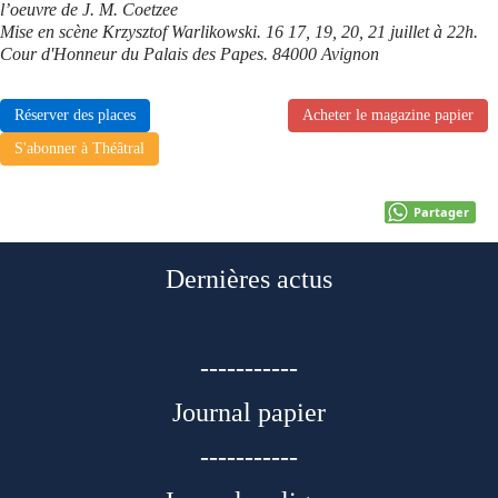
l’oeuvre de J. M. Coetzee
Mise en scène Krzysztof Warlikowski. 16 17, 19, 20, 21 juillet à 22h.
Cour d'Honneur du Palais des Papes. 84000 Avignon
Réserver des places
Acheter le magazine papier
S'abonner à Théâtral
Partager
Dernières actus
-----------
Journal papier
-----------