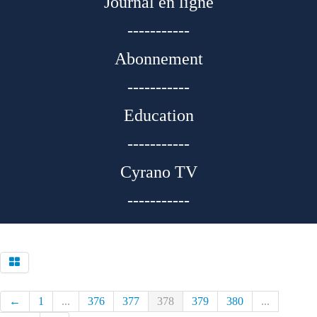
Journal en ligne
-----------
Abonnement
-----------
Education
-----------
Cyrano TV
-----------
←
1
...
376
377
378
379
380
...