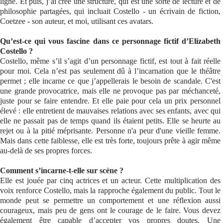
ligne. Et puis, j’ai créé une structure, qui est une sorte de lecture et de
philosophie partagées, qui incluait Costello - un écrivain de fiction,
Coetzee - son auteur, et moi, utilisant ces avatars.
Qu’est-ce qui vous fascine dans ce personnage fictif d’Elizabeth
Costello ?
Costello, même s’il s’agit d’un personnage fictif, est tout à fait réelle
pour moi. Cela n’est pas seulement dû à l’incarnation que le théâtre
permet ; elle incarne ce que j’appellerais le besoin de scandale. C'est
une grande provocatrice, mais elle ne provoque pas par méchanceté,
juste pour se faire entendre. Et elle paie pour cela un prix personnel
élevé : elle entretient de mauvaises relations avec ses enfants, avec qui
elle ne passait pas de temps quand ils étaient petits. Elle se heurte au
rejet ou à la pitié méprisante. Personne n'a peur d'une vieille femme.
Mais dans cette faiblesse, elle est très forte, toujours prête à agir même
au-delà de ses propres forces.
Comment s’incarne-t-elle sur scène ?
Elle est jouée par cinq actrices et un acteur. Cette multiplication des
voix renforce Costello, mais la rapproche également du public. Tout le
monde peut se permettre un comportement et une réflexion aussi
courageux, mais peu de gens ont le courage de le faire. Vous devez
également être capable d’accepter vos propres doutes. Une