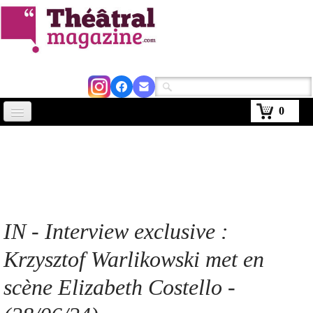
0
Accueil
Actus
Avignon 2026
Critiques
IN - Interview exclusive :
Agenda
Krzysztof Warlikowski met en
Kiosque
scène Elizabeth Costello -
Abonnement
▼