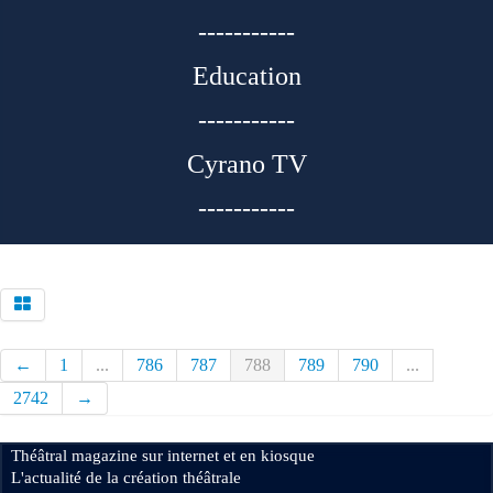
-----------
Education
-----------
Cyrano TV
-----------
←
1
...
786
787
788
789
790
...
2742
→
Théâtral magazine sur internet et en kiosque
L'actualité de la création théâtrale