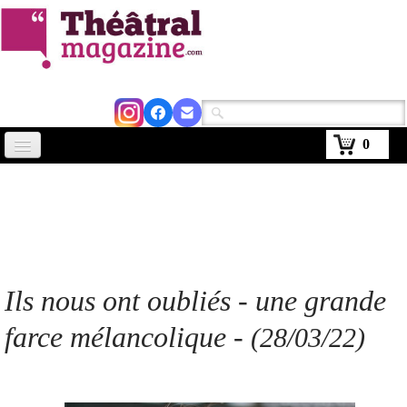
0
Accueil
Actus
Avignon 2026
Critiques
Ils nous ont oubliés - une grande
Agenda
farce mélancolique
-
(28/03/22)
Kiosque
Abonnement
▼