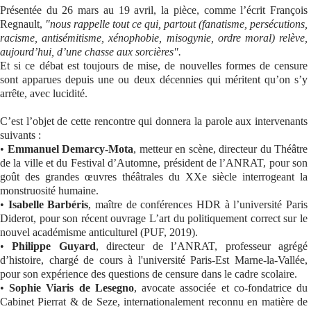
Présentée du 26 mars au 19 avril, la pièce, comme l’écrit François
Regnault,
"nous rappelle tout ce qui, partout (fanatisme, persécutions,
racisme, antisémitisme, xénophobie, misogynie, ordre moral) relève,
aujourd’hui, d’une chasse aux sorcières".
Et si ce débat est toujours de mise, de nouvelles formes de censure
sont apparues depuis une ou deux décennies qui méritent qu’on s’y
arrête, avec lucidité.
C’est l’objet de cette rencontre qui donnera la parole aux intervenants
suivants :
•
Emmanuel Demarcy-Mota
, metteur en scène, directeur du Théâtre
de la ville et du Festival d’Automne, président de l’ANRAT, pour son
goût des grandes œuvres théâtrales du XXe siècle interrogeant la
monstruosité humaine.
•
Isabelle Barbéris
, maître de conférences HDR à l’université Paris
Diderot, pour son récent ouvrage L’art du politiquement correct sur le
nouvel académisme anticulturel (PUF, 2019).
•
Philippe Guyard
, directeur de l’ANRAT, professeur agrégé
d’histoire, chargé de cours à l'université Paris-Est Marne-la-Vallée,
pour son expérience des questions de censure dans le cadre scolaire.
•
Sophie Viaris de Lesegno
, avocate associée et co-fondatrice du
Cabinet Pierrat & de Seze, internationalement reconnu en matière de