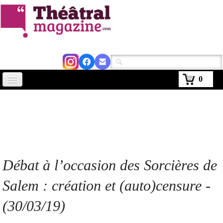
0
Accueil
Actus
Avignon 2026
Critiques
Débat à l’occasion des Sorcières de
Agenda
Salem : création et (auto)censure -
Kiosque
(30/03/19)
Abonnement
▼