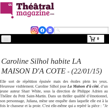
0
Accueil
Actus
Caroline Silhol habite LA
Avignon 2026
MAISON D'A COTE
(22/01/15)
-
Critiques
Elle sort de répétition épuisée mais des étoiles plein les yeux.
Agenda
Heureuse visiblement. Caroline Silhol joue
La Maison d’à côté
, d’un
jeune auteur Sharr White, sous la direction de Philippe Adrien au
Kiosque
Théâtre du Petit Saint-Martin. Dans un thriller qualifié d’émotionnel,
son personnage, Juliana, mène une enquête dans laquelle elle est à la
Abonnement
fois le chasseur et la proie. C'est elle-même qui a repéré la pièce :
"Je
▼