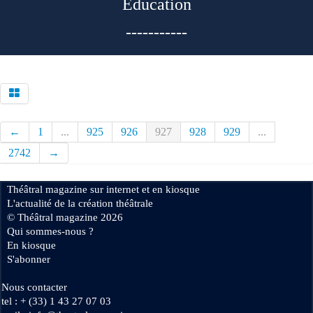
Education
-----------
←
1
...
925
926
927
928
929
...
2742
→
Théâtral magazine sur internet et en kiosque
L'actualité de la création théâtrale
© Théâtral magazine 2026
Qui sommes-nous ?
En kiosque
S'abonner
Nous contacter
tel : + (33) 1 43 27 07 03