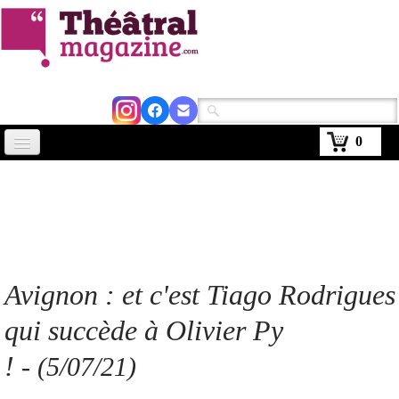
0
Accueil
Actus
Avignon 2026
Critiques
Avignon : et c'est Tiago Rodrigues
Agenda
qui succède à Olivier Py
Kiosque
!
- (5/07/21)
Abonnement
▼